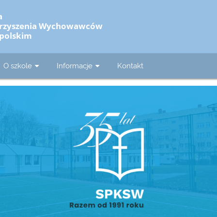
a
warzyszenia Wychowawców
polskim
O szkole
Informacje
Kontakt