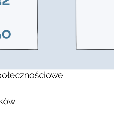
połecznościowe
nków